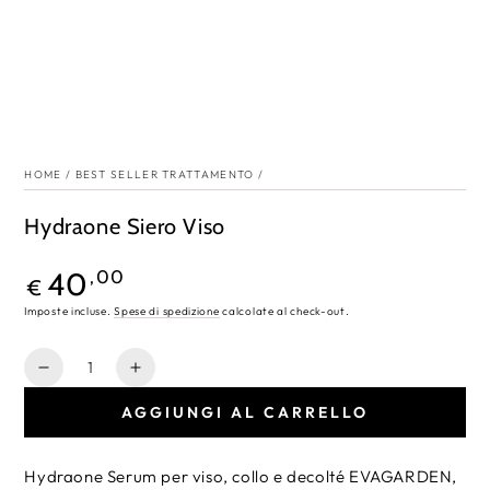
HOME
/
BEST SELLER TRATTAMENTO
/
Hydraone Siero Viso
Prezzo
40
,00
€
regolare
Imposte incluse.
Spese di spedizione
calcolate al check-out.
Quantità
Diminuisce
Aumenta
la
la
AGGIUNGI AL CARRELLO
quantità
quantità
per
per
Hydraone
Hydraone
Hydraone Serum per viso, collo e decolté EVAGARDEN,