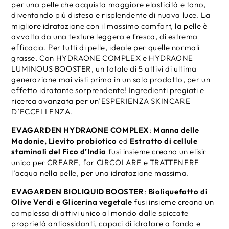
Siero
Siero
per una pelle che acquista maggiore elasticità e tono,
Viso
Viso
diventando più distesa e risplendente di nuova luce. La
migliore idratazione con il massimo comfort, la pelle è
avvolta da una texture leggera e fresca, di estrema
efficacia. Per tutti di pelle, ideale per quelle normali
grasse. Con HYDRAONE COMPLEX e HYDRAONE
LUMINOUS BOOSTER, un totale di 5 attivi di ultima
generazione mai visti prima in un solo prodotto, per un
effetto idratante sorprendente! Ingredienti pregiati e
ricerca avanzata per un’ESPERIENZA SKINCARE
D’ECCELLENZA.
EVAGARDEN HYDRAONE COMPLEX
:
Manna delle
Madonie, Lievito probiotico
ed
Estratto di cellule
staminali del Fico d’India
fusi insieme creano un elisir
unico per CREARE, far CIRCOLARE e TRATTENERE
l’acqua nella pelle, per una idratazione massima.
EVAGARDEN BIOLIQUID BOOSTER
:
Bioliquefatto di
Olive Verdi e
Glicerina vegetale
fusi insieme creano un
complesso di attivi unico al mondo dalle spiccate
proprietà antiossidanti, capaci di idratare a fondo e