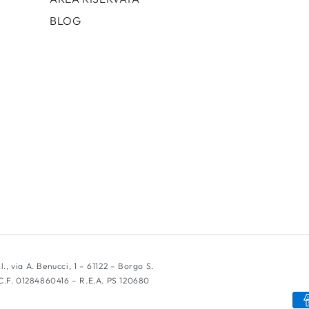
BLOG
l., via A. Benucci, 1 – 61122 – Borgo S.
 e C.F. 01284860416 – R.E.A. PS 120680
Modalità