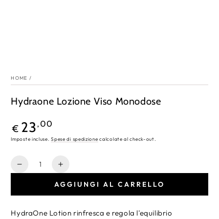
HOME
/
Hydraone Lozione Viso Monodose
Prezzo
23
,00
€
regolare
Imposte incluse.
Spese di spedizione
calcolate al check-out.
Quantità
Diminuisce
Aumenta
la
la
AGGIUNGI AL CARRELLO
quantità
quantità
per
per
Hydraone
Hydraone
HydraOne Lotion rinfresca e regola l'equilibrio