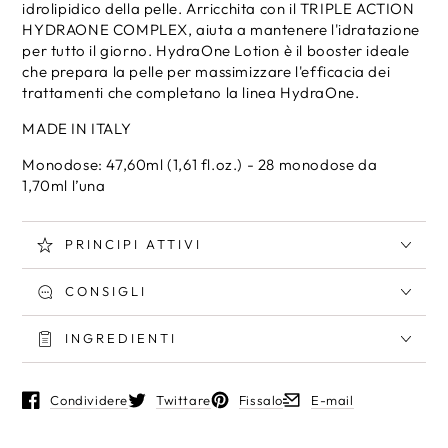
Lozione
Lozione
idrolipidico della pelle. Arricchita con il TRIPLE ACTION
Viso
Viso
HYDRAONE COMPLEX, aiuta a mantenere l'idratazione
Monodose
Monodose
per tutto il giorno. HydraOne Lotion è il booster ideale
che prepara la pelle per massimizzare l'efficacia dei
trattamenti che completano la linea HydraOne.
MADE IN ITALY
Monodose: 47,60ml (1,61 fl.oz.) - 28 monodose da
1,70ml l’una
PRINCIPI ATTIVI
CONSIGLI
INGREDIENTI
Condividere
Twittare
Fissalo
E-mail
Si apre in una nuova finestra.
Si apre in una nuova finestra.
Si apre in una nuova finestra.
Si apre in una nuova fin