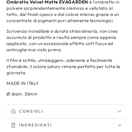
Ombretto Velvet Matte EVAGARDEN
è l’ombretto in
Velvet
Velvet
polvere sorprendentemente cremoso e vellutato al
Matte
Matte
tatto, dal finish opaco e dal colore intenso grazie a un
concentrato di pigmenti puri altamente tecnologici.
Scrivenza incredibile e durata straordinaria, non crea
accumulo di prodotto e risulta sempre come appena
applicato, con un eccezionale effetto soft focus ed
antirughe mai visto prima.
Il film è sottile, ultraleggero, aderente e facilmente
sfumabile; il colore saturo rimane perfetto per tutta la
giornata.
MADE IN ITALY
Ø diam. 36mm
CONSIGLI
INGREDIENTI