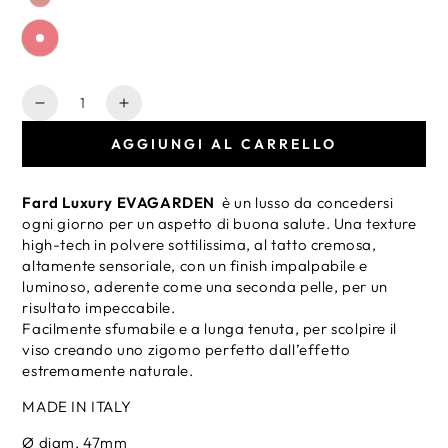
Quantità
Diminuisce
Aumenta
la
la
AGGIUNGI AL CARRELLO
quantità
quantità
per
per
Ricarica
Ricarica
Fard Luxury EVAGARDEN
è un lusso da concedersi
Fard
Fard
ogni giorno per un aspetto di buona salute. Una texture
Luxury
Luxury
high-tech in polvere sottilissima, al tatto cremosa,
altamente sensoriale, con un finish impalpabile e
luminoso, aderente come una seconda pelle, per un
risultato impeccabile.
Facilmente sfumabile e a lunga tenuta, per scolpire il
viso creando uno zigomo perfetto dall’effetto
estremamente naturale.
MADE IN ITALY
Ø diam. 47mm