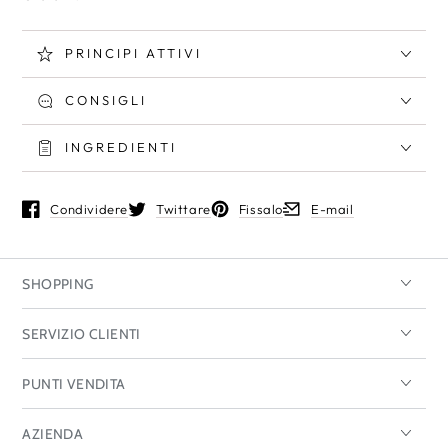
PRINCIPI ATTIVI
CONSIGLI
INGREDIENTI
Condividere
Twittare
Fissalo
E-mail
Si apre in una nuova finestra.
Si apre in una nuova finestra.
Si apre in una nuova finestra.
Si apre in una nuova fin
SHOPPING
SERVIZIO CLIENTI
PUNTI VENDITA
AZIENDA